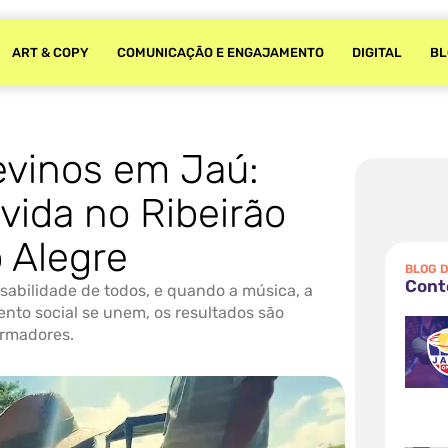
ART & COPY
COMUNICAÇÃO E ENGAJAMENTO
DIGITAL
BL
levinos em Jaú:
vida no Ribeirão
 Alegre
BLOG D
Cont
abilidade de todos, e quando a música, a
nto social se unem, os resultados são
ormadores.