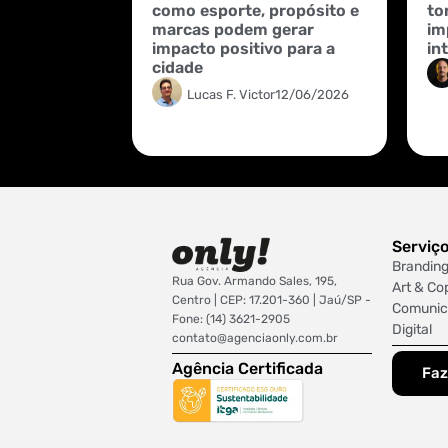
como esporte, propósito e
to
marcas podem gerar
im
impacto positivo para a
int
cidade
Lucas F. Victor
12/06/2026
Serviç
Brandin
Rua Gov. Armando Sales, 195,
Art & Co
Centro | CEP: 17.201-360 | Jaú/SP -
Comunic
Fone: (14) 3621-2905
Digital
contato@agenciaonly.com.br
Agência Certificada
Faz