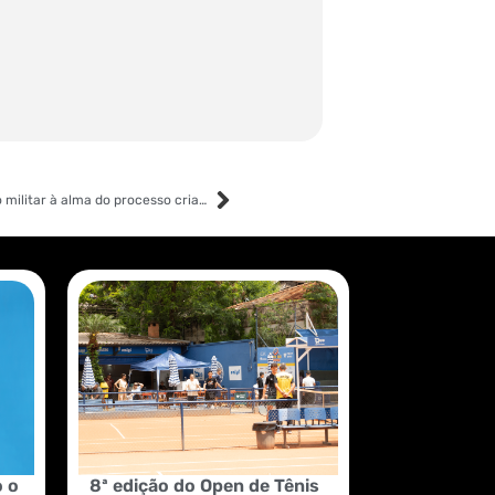
Por trás do termo: Briefing — de resumo militar à alma do processo criativo
o o
8ª edição do Open de Tênis