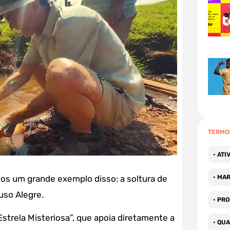
TERMO
• AT
os um grande exemplo disso: a soltura de
• MA
uso Alegre.
• PR
Estrela Misteriosa”, que apoia diretamente a
• QU