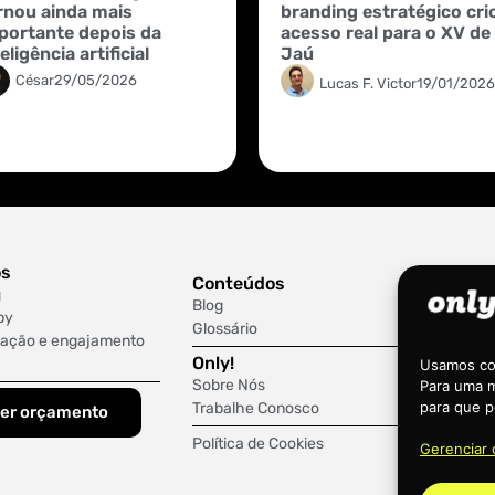
rnou ainda mais
branding estratégico cri
portante depois da
acesso real para o XV de
eligência artificial
Jaú
César
29/05/2026
Lucas F. Victor
19/01/2026
os
Conteúdos
g
Blog
py
Glossário
ação e engajamento
Only!
Usamos coo
Sobre Nós
Para uma m
para que p
Trabalhe Conosco
er orçamento
Política de Cookies
Gerenciar