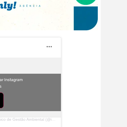
var Instagram
s
Uma publicação compartilhada por Instituto Técnico de Gestão Ambiental (@itga.oficial)