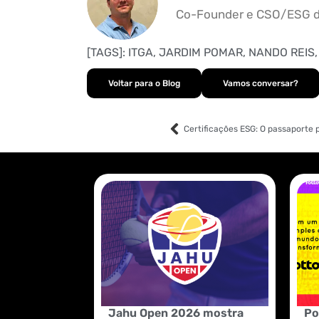
Co-Founder e CSO/ESG d
[TAGS]:
ITGA
,
JARDIM POMAR
,
NANDO REIS
Voltar para o Blog
Vamos conversar?
Certificações ESG: O passaporte 
Jahu Open 2026 mostra
Po