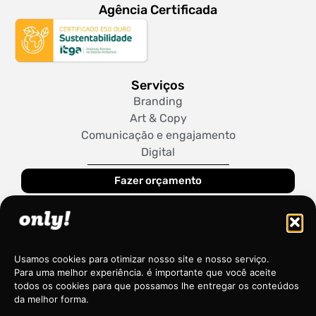
Agência Certificada
Serviços
Branding
Art & Copy
Comunicação e engajamento
Digital
Fazer orçamento
Conteúdos
Blog
Glossário
Usamos cookies para otimizar nosso site e nosso serviço.
Para uma melhor experiência. é importante que você aceite
Only!
todos os cookies para que possamos lhe entregar os conteúdos
Sobre Nós
da melhor forma.
Trabalhe Conosco