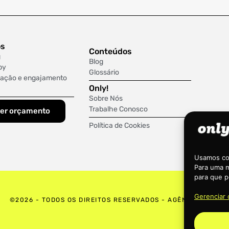
os
Conteúdos
g
Blog
py
Glossário
ação e engajamento
Only!
Sobre Nós
Trabalhe Conosco
er orçamento
Política de Cookies
Usamos coo
Para uma m
para que p
Gerenciar
©2026 - TODOS OS DIREITOS RESERVADOS - AGÊNCIA ONLY