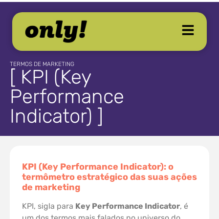
TERMOS DE MARKETING
[ KPI (Key
Performance
Indicator) ]
KPI (Key Performance Indicator): o
termômetro estratégico das suas ações
de marketing
KPI, sigla para
Key Performance Indicator
, é
um dos termos mais falados no universo do