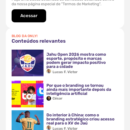
da nossa página especial de "Termos de Marketing".
Acessar
BLOG DA ONLY!
Conteúdos relevantes
Jahu Open 2026 mostra como
esporte, propósito e marcas
podem gerar impacto positivo
para a cidade
Lucas F. Victor
Por que o branding se tornou
ainda mais importante depois da
inteligência artificial
César
Do interior à China: como o
branding estratégico criou acesso
real para o XV de Jaú
Lucas F. Victor