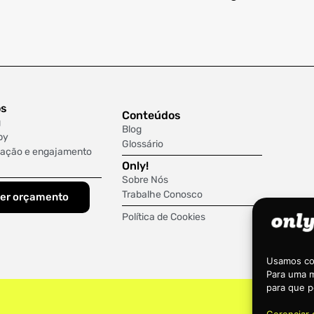
os
Conteúdos
g
Blog
py
Glossário
ação e engajamento
Only!
Sobre Nós
Trabalhe Conosco
er orçamento
Política de Cookies
Usamos coo
Para uma m
para que p