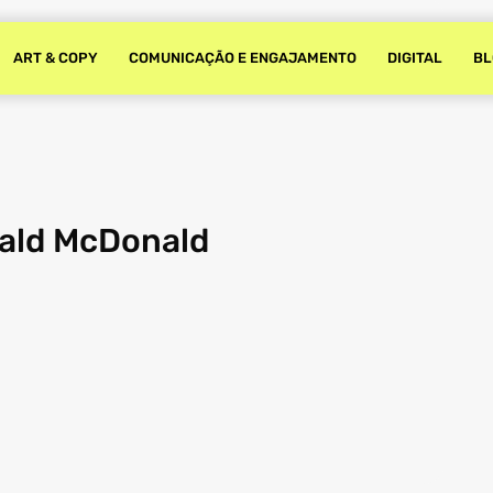
ART & COPY
COMUNICAÇÃO E ENGAJAMENTO
DIGITAL
BL
nald McDonald