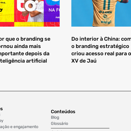
or que o branding se
Do interior à China: co
ornou ainda mais
o branding estratégico
mportante depois da
criou acesso real para 
teligência artificial
XV de Jaú
os
Conteúdos
g
Blog
py
Glossário
ação e engajamento