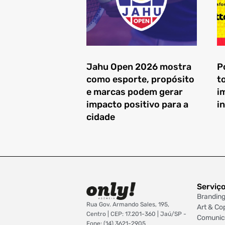
Jahu Open 2026 mostra
P
como esporte, propósito
t
e marcas podem gerar
i
impacto positivo para a
in
cidade
Serviç
Brandin
Rua Gov. Armando Sales, 195,
Art & Co
Centro | CEP: 17.201-360 | Jaú/SP -
Comunic
Fone: (14) 3621-2905