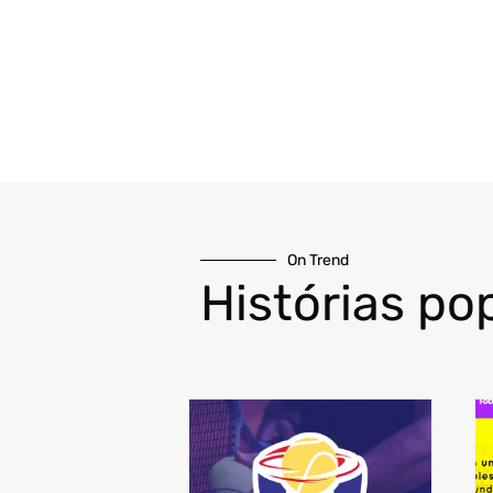
On Trend
Histórias po