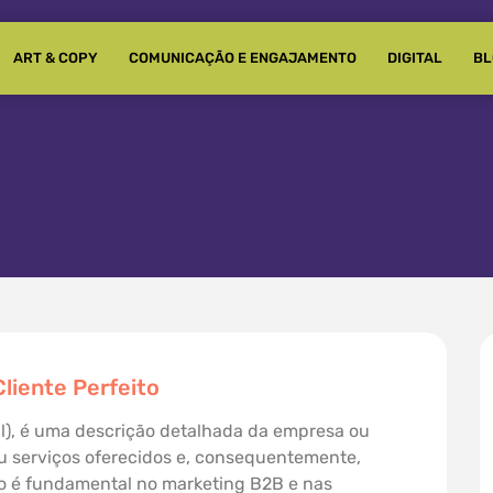
ART & COPY
COMUNICAÇÃO E ENGAJAMENTO
DIGITAL
BL
Cliente Perfeito
deal), é uma descrição detalhada da empresa ou
ou serviços oferecidos e, consequentemente,
ito é fundamental no marketing B2B e nas